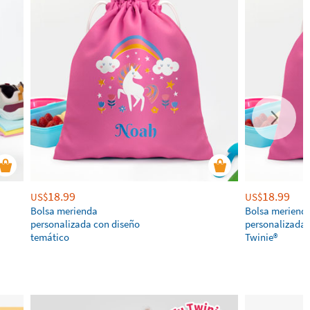
18.99
18.99
US$
US$
Bolsa merienda
Bolsa meriend
personalizada con diseño
personalizada 
temático
Twinie®️