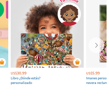
30.99
5.99
US$
US$
Libro ¿Dónde estás?
Imanes persona
personalizado
nevera rectang