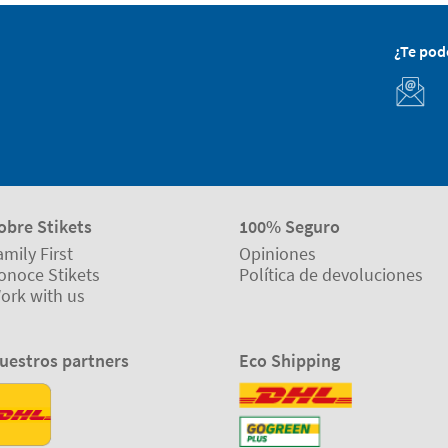
¿Te po
obre Stikets
100% Seguro
amily First
Opiniones
onoce Stikets
Política de devoluciones
ork with us
uestros partners
Eco Shipping