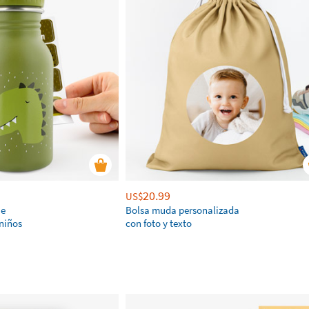
20.99
US$
ie
Bolsa muda personalizada
niños
con foto y texto