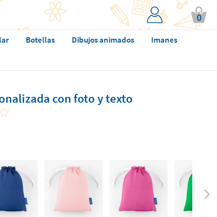
0
lar
Botellas
Dibujos animados
Imanes
nalizada con foto y texto