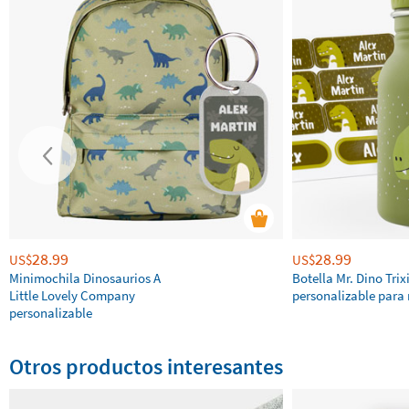
28.99
28.99
US$
US$
Minimochila Dinosaurios A
Botella Mr. Dino Trix
Little Lovely Company
personalizable para 
personalizable
Otros productos interesantes