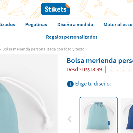
lizados
Pegatinas
Diseño a medida
Material esco
Regalos personalizados
Bolsa merienda personalizada con foto y texto
Bolsa merienda perso
Desde
18.99
US$
Elige tu diseño:
1