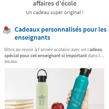
affaires d'école
Un cadeau super original !
Cadeaux personnalisés pour les
enseignants
Dites au revoir à l'année scolaire avec un c
adeau
spécial pour cet enseignant si important
dans le
développement de vos enfants.
Choisissez entre
Voir plus
des mugs, des porte-clés, des puzzles ou des
tableaux photo personnalisés avec messages et
photos de groupe.
Créez un cadeau unique qui
reflète l'amour et la gratitude de toute la classe.
Un souvenir émouvant et impérissable que
l'enseignant gardera avec beaucoup
d'appréciation.