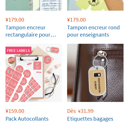
¥
179.00
¥
179.00
Tampon encreur
Tampon encreur rond
rectangulaire pour
pour enseignants
enseignants
FREE LABELS
¥
159.00
Dès
31.99
¥
Pack Autocollants
Etiquettes bagages