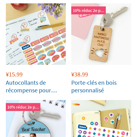
10% réduc 2e p...
¥
15.99
¥
38.99
Autocollants de
Porte-clés en bois
récompense pour
personnalisé
enseignants
10% réduc 2e p...