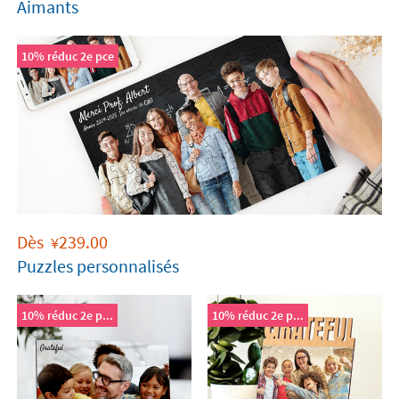
Aimants
10% réduc 2e pce
Dès
239.00
¥
Puzzles personnalisés
10% réduc 2e p...
10% réduc 2e p...