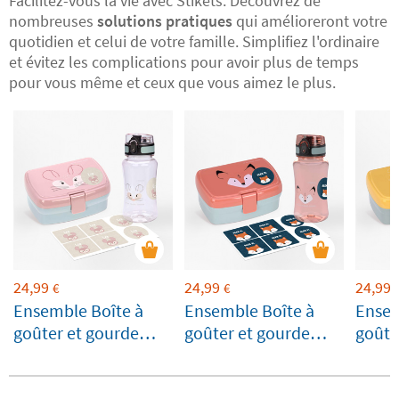
Facilitez-vous la vie avec Stikets. Découvrez de
nombreuses
solutions pratiques
qui amélioreront votre
quotidien et celui de votre famille. Simplifiez l'ordinaire
et évitez les complications pour avoir plus de temps
pour vous même et ceux que vous aimez le plus.
24,99
24,99
24,99
€
€
Ensemble Boîte à
Ensemble Boîte à
Ensem
goûter et gourde
goûter et gourde
goûte
enfants Lässig
enfants Lässig
enfan
Chinchilla
Renard
perso