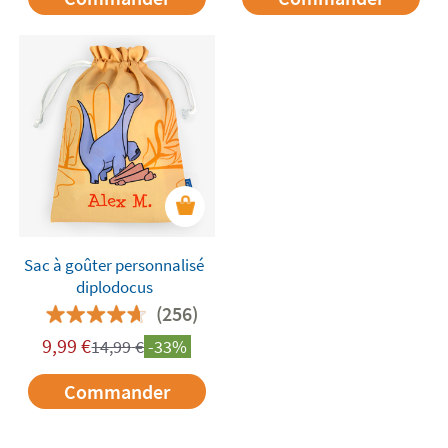
Sac à goûter personnalisé
diplodocus
(256)
9,99
€
14,99
€
-33%
Commander