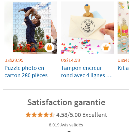
29.99
14.99
40.
US$
US$
US$
Puzzle photo en
Tampon encreur
Kit an
carton 280 pièces
rond avec 4 lignes de
texte
Satisfaction garantie
4.58/5.00 Excellent
8.019 Avis validés