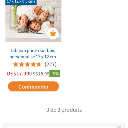
17 x 12 x 0'5 cms
Tableau photo sur bois
personnalisé 17 x 12 cm
(227)
US$
17.99
US$
18.99
-5%
Commander
3 de 3 produits