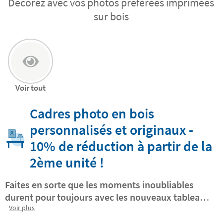
Décorez avec vos photos préférées imprimées
sur bois
Voir tout
Cadres photo en bois
personnalisés et originaux -
10% de réduction à partir de la
2ème unité !
Faites en sorte que les moments inoubliables
durent pour toujours avec les nouveaux tableaux
photos personnalisés de Stikets.
Voir plus
Transformez
votre meilleure image en tableau photo.