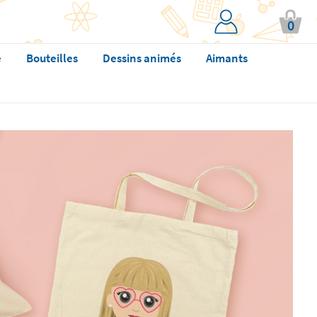
0
e
Bouteilles
Dessins animés
Aimants