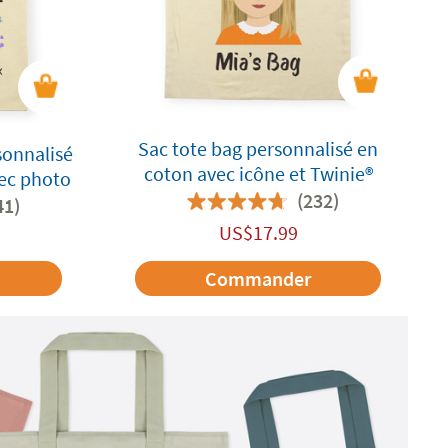
Sac tote bag personnalisé en
sonnalisé
coton avec icône et Twinie®️
vec photo
(232)
41)
US$
17.99
Commander