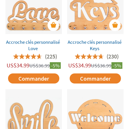
Accroche clés personnalisé
Accroche clés personnalisé
Love
Keys
(225)
(230)
US$
34.99
US$
34.99
US$
36.99
-5%
US$
36.99
-5%
Commander
Commander