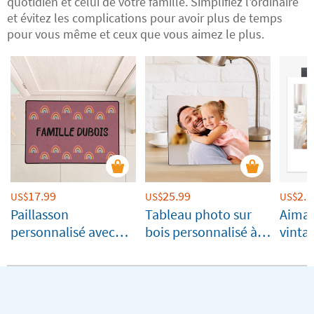
quotidien et celui de votre famille. Simplifiez l'ordinaire
et évitez les complications pour avoir plus de temps
pour vous même et ceux que vous aimez le plus.
17.99
25.99
2.9
US$
US$
US$
Paillasson
Tableau photo sur
Aiman
personnalisé avec
bois personnalisé à
vinta
texte
poser