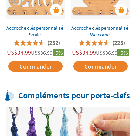
Accroche clés personnalisé
Accroche clés personnalisé
Smile
Welcome
(232)
(223)
US$
34.99
US$
34.99
US$
36.99
-5%
US$
36.99
-5%
Commander
Commander
Compléments pour porte-clefs