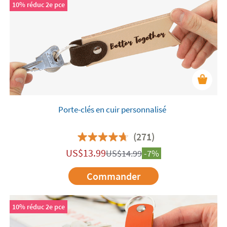
10% réduc 2e pce
Porte-clés en cuir personnalisé
(271)
US$
13.99
US$
14.99
-7%
Commander
10% réduc 2e pce