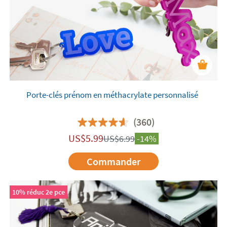
Porte-clés prénom en méthacrylate personnalisé
(360)
US$
5.99
US$
6.99
-14%
Commander
10% réduc 2e pce