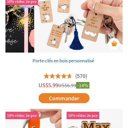
10% réduc 2e pce
Porte-clés en bois personnalisé
(570)
US$
5.99
US$
6.99
-14%
Commander
10% réduc 2e pce
10% réduc 2e pce