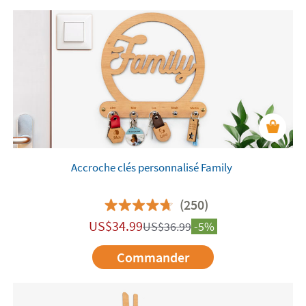
Accroche clés personnalisé Family
(250)
US$
34.99
US$
36.99
-5%
Commander