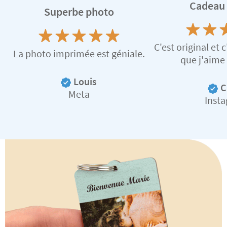
Cadeau 
Superbe photo
C'est original et 
La photo imprimée est géniale.
que j'aime
Louis
C
Meta
Inst