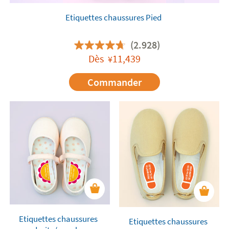
thermoplastique
. Leur application est très simple,
il suffit de coller l'étiquette à l'intérieur de la
Etiquettes chaussures Pied
chaussure en exerçant une simple pression avec
les doigts.
(2.928)
Dès
11,439
¥
Commander
Etiquettes chaussures
Etiquettes chaussures