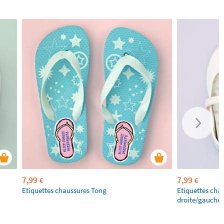
7,99
7,99
€
€
Etiquettes chaussures Tong
Etiquettes cha
droite/gauche