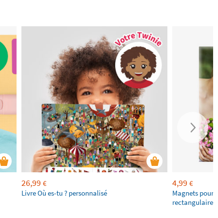
26,99
4,99
€
€
Livre Où es-tu ? personnalisé
Magnets pour f
rectangulaires