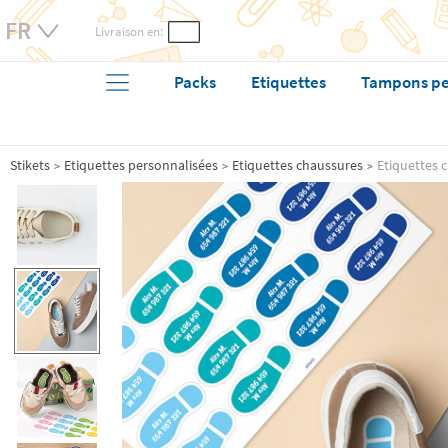
Livraison en:
Packs
Etiquettes
Tampons pe
Stikets
Etiquettes personnalisées
Etiquettes chaussures
Etiquettes 