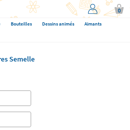
0
e
Bouteilles
Dessins animés
Aimants
res Semelle