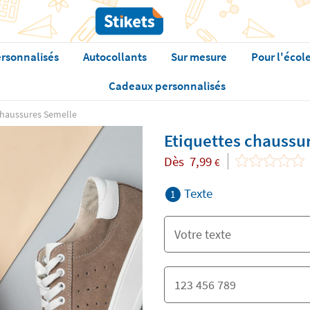
rsonnalisés
Autocollants
Sur mesure
Pour l'écol
Cadeaux personnalisés
chaussures Semelle
Etiquettes chaussu
Dès
7,99
€
Texte
1