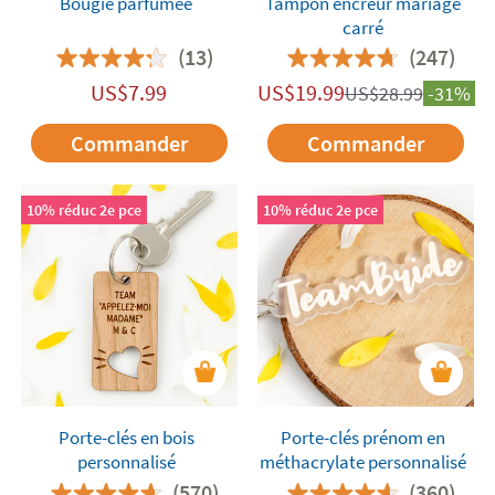
Bougie parfumée
Tampon encreur mariage
carré
(13)
(247)
US$
7.99
US$
19.99
US$
28.99
-31%
Commander
Commander
10% réduc 2e pce
10% réduc 2e pce
Porte-clés en bois
Porte-clés prénom en
personnalisé
méthacrylate personnalisé
(570)
(360)