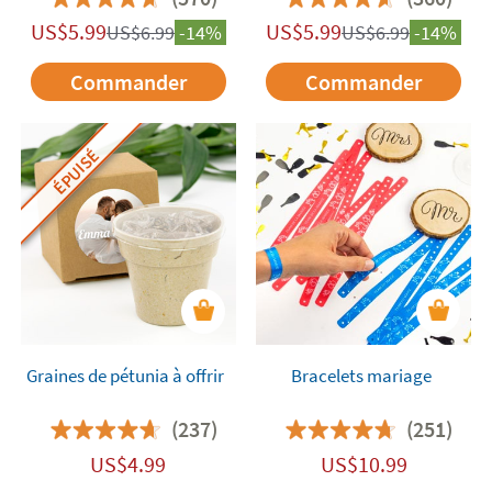
US$
5.99
US$
5.99
US$
6.99
-14%
US$
6.99
-14%
Commander
Commander
ÉPUISÉ
Graines de pétunia à offrir
Bracelets mariage
(237)
(251)
US$
4.99
US$
10.99