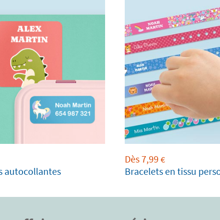
Dès
7,99
€
€
s autocollantes
Bracelets en tissu pers