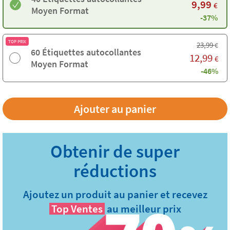
9,99
€
Moyen Format
-37%
TOP PRIX
23,99
€
60 Étiquettes autocollantes
12,99
€
Moyen Format
-46%
Ajoutez un produit au panier et recevez
Top Ventes
au meilleur prix