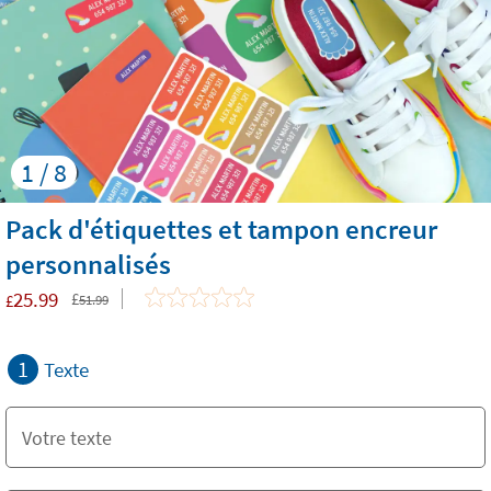
1 / 8
Pack d'étiquettes et tampon encreur
personnalisés
25.99
£
£
51.99
1
Texte