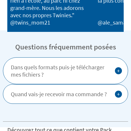
rien à l’école, au parc ni chez
la plus confor
grand-mère. Nous les adorons
avec nos propres Twinies."
@twins_mom21
@ale_samani
Questions fréquemment posées
Dans quels formats puis-je télécharger
+
mes fichiers ?
+
Quand vais-je recevoir ma commande ?
Découvrez tout ce que contient votre Pack