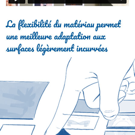
La flexibilité du matériau permet
une meilleure adaptation aux
surfaces légèrement incurvées