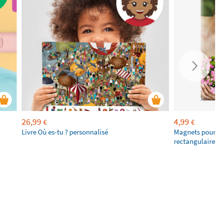
26,99
4,99
€
€
Livre Où es-tu ? personnalisé
Magnets pour f
rectangulaires