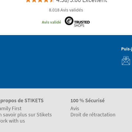
8.018 Avis validés
Avis validé
Puis-
 propos de STIKETS
100 % Sécurisé
amily First
Avis
n savoir plus sur Stikets
Droit de rétractation
ork with us