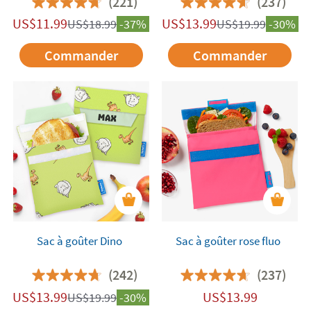
(221)
(237)
US$
11.99
US$
13.99
US$
18.99
-37%
US$
19.99
-30%
Commander
Commander
Sac à goûter Dino
Sac à goûter rose fluo
(242)
(237)
US$
13.99
US$
13.99
US$
19.99
-30%