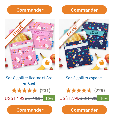
Commander
Commander
ÉPUISÉ
ÉPUISÉ
Sac à goûter licorne et Arc
Sac à goûter espace
en Ciel
(231)
(229)
US$
17.99
US$
17.99
US$
19.99
-10%
US$
19.99
-10%
Commander
Commander