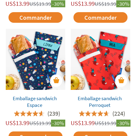
US$
13.99
US$
13.99
US$
19.99
-30%
US$
19.99
-30%
Commander
Commander
Emballage sandwich
Emballage sandwich
Espace
Perroquet
(239)
(224)
US$
13.99
US$
13.99
US$
19.99
-30%
US$
19.99
-30%