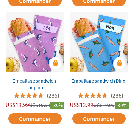
Commander
Commander
Emballage sandwich
Emballage sandwich Dino
Dauphin
(235)
(236)
US$
13.99
US$
13.99
US$
19.99
-30%
US$
19.99
-30%
Commander
Commander