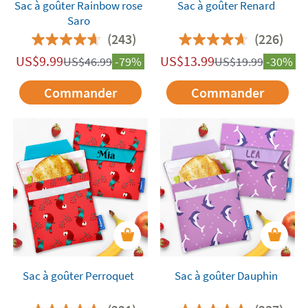
Sac à goûter Rainbow rose
Sac à goûter Renard
Saro
(243)
(226)
US$
9.99
US$
13.99
US$
46.99
-79%
US$
19.99
-30%
Commander
Commander
Sac à goûter Perroquet
Sac à goûter Dauphin