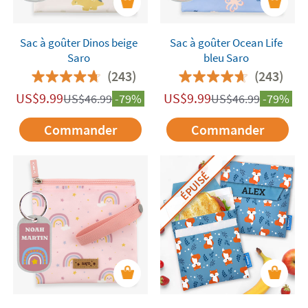
Sac à goûter Dinos beige
Sac à goûter Ocean Life
Saro
bleu Saro
(243)
(243)
US$
9.99
US$
9.99
US$
46.99
-79%
US$
46.99
-79%
Commander
Commander
ÉPUISÉ