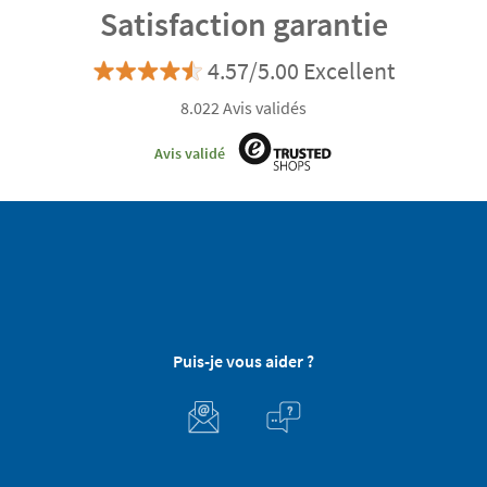
Lovely Company
Satisfaction garantie
personnalisée
4.57/5.00 Excellent
8.022 Avis validés
Avis validé
Puis-je vous aider ?