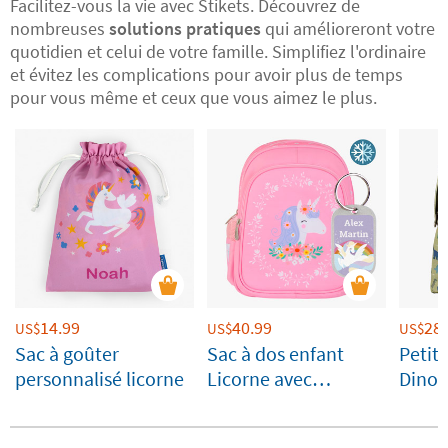
Facilitez-vous la vie avec Stikets. Découvrez de
nombreuses
solutions pratiques
qui amélioreront votre
quotidien et celui de votre famille. Simplifiez l'ordinaire
et évitez les complications pour avoir plus de temps
pour vous même et ceux que vous aimez le plus.
14.99
40.99
28.
US$
US$
US$
Sac à goûter
Sac à dos enfant
Petit 
personnalisé licorne
Licorne avec
Dinos
compartiment
Love
isotherme A Little
perso