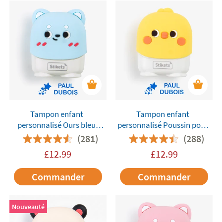
Tampon enfant
Tampon enfant
personnalisé Ours bleu
personnalisé Poussin pour
pour marquer les
marquer les vêtements et
(281)
(288)
vêtements et les objets
les objets
£
12.99
£
12.99
Commander
Commander
Nouveauté