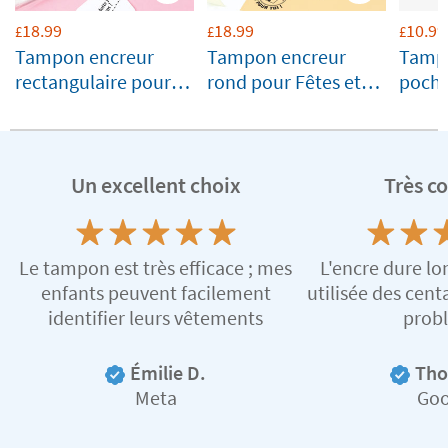
18.99
18.99
10.99
£
£
£
Tampon encreur
Tampon encreur
Tampo
rectangulaire pour
rond pour Fêtes et
poche
Fêtes et Cadeaux
Cadeaux
Un excellent choix
Très c
Le tampon est très efficace ; mes
L'encre dure lon
enfants peuvent facilement
utilisée des cent
identifier leurs vêtements
prob
Émilie D.
Tho
Meta
Goo