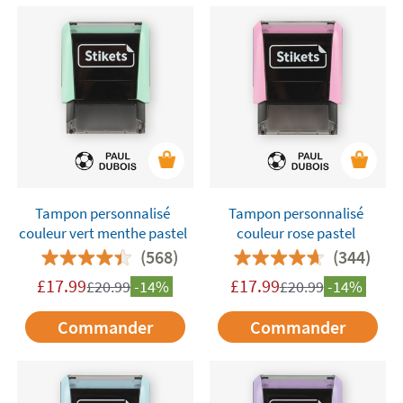
Tampon personnalisé
Tampon personnalisé
couleur vert menthe pastel
couleur rose pastel
(568)
(344)
£
17.99
£
17.99
£
20.99
-14%
£
20.99
-14%
Commander
Commander