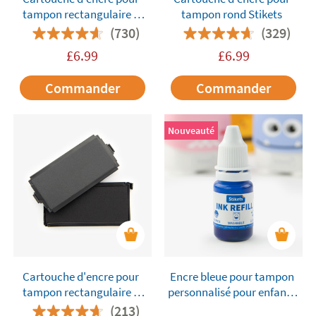
tampon rectangulaire 2
tampon rond Stikets
lignes Stikets
(730)
(329)
£
6.99
£
6.99
Commander
Commander
Nouveauté
Cartouche d'encre pour
Encre bleue pour tampon
tampon rectangulaire 4
personnalisé pour enfants
lignes Stikets
Stikets
(213)