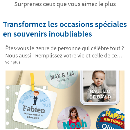
Surprenez ceux que vous aimez le plus
Transformez les occasions spéciales
en souvenirs inoubliables
Êtes-vous le genre de personne qui célèbre tout ?
Nous aussi ! Remplissez votre vie et celle de ceux
que vous aimez le plus de moments spéciaux.
Voir plus
Surprenez-les avec des cadeaux lors des
occasions les plus spéciales et créez des
moments inoubliables qui resteront toujours
avec vous
. Quelle que soit la raison, le plus
important est de partager les illusions.