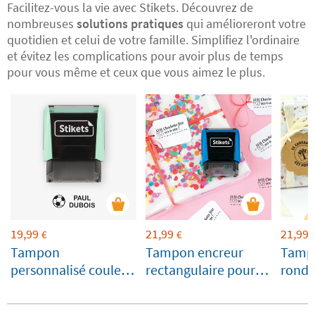
Facilitez-vous la vie avec Stikets. Découvrez de
nombreuses
solutions pratiques
qui amélioreront votre
quotidien et celui de votre famille. Simplifiez l'ordinaire
et évitez les complications pour avoir plus de temps
pour vous même et ceux que vous aimez le plus.
19,99
21,99
21,99
€
€
Tampon
Tampon encreur
Tamp
personnalisé couleur
rectangulaire pour
rond 
vert menthe pastel
Fêtes et Cadeaux
Cade