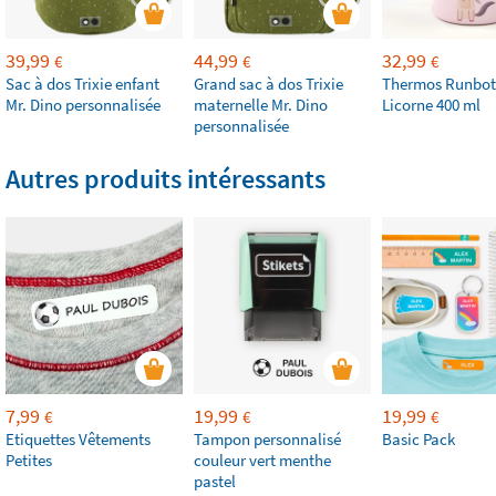
39,99
44,99
32,99
€
€
€
Sac à dos Trixie enfant
Grand sac à dos Trixie
Thermos Runbot
Mr. Dino personnalisée
maternelle Mr. Dino
Licorne 400 ml
personnalisée
Autres produits intéressants
7,99
19,99
19,99
€
€
€
Etiquettes Vêtements
Tampon personnalisé
Basic Pack
Petites
couleur vert menthe
pastel