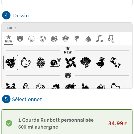
4
Dessin
Icône
5
Sélectionnez
1 Gourde Runbott personnalisée
34,99
€
600 ml aubergine