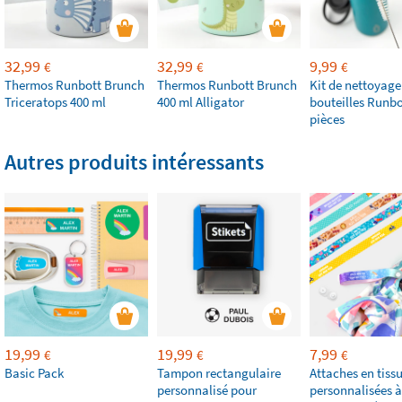
32,99
32,99
9,99
€
€
€
Thermos Runbott Brunch
Thermos Runbott Brunch
Kit de nettoyage
Triceratops 400 ml
400 ml Alligator
bouteilles Runbo
pièces
Autres produits intéressants
19,99
19,99
7,99
€
€
€
Basic Pack
Tampon rectangulaire
Attaches en tiss
personnalisé pour
personnalisées à