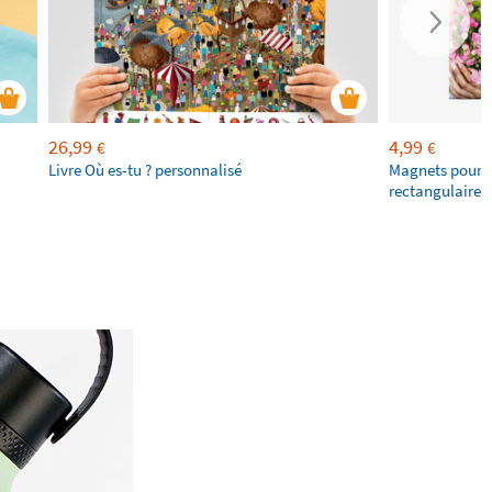
26,99
4,99
€
€
Livre Où es-tu ? personnalisé
Magnets pour f
rectangulaires