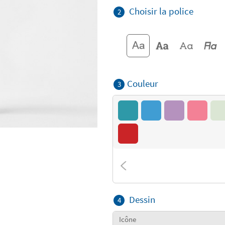
Choisir la police
2
Couleur
3
Dessin
4
Icône