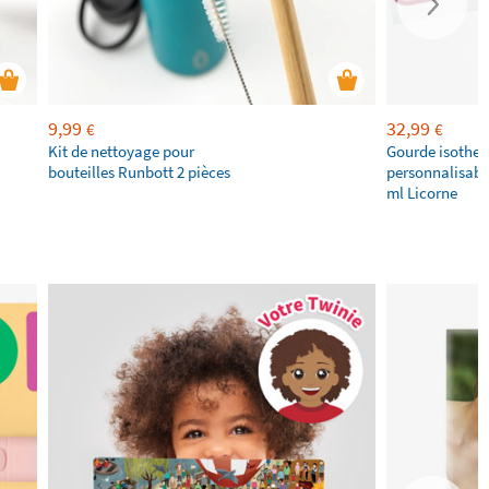
9,99
32,99
€
€
Kit de nettoyage pour
Gourde isothe
bouteilles Runbott 2 pièces
personnalisabl
ml Licorne