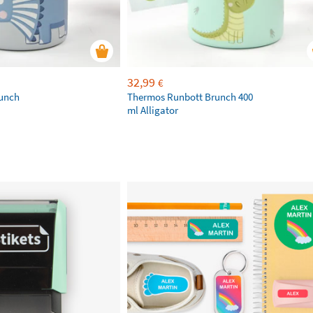
32,99
€
unch
Thermos Runbott Brunch 400
ml Alligator