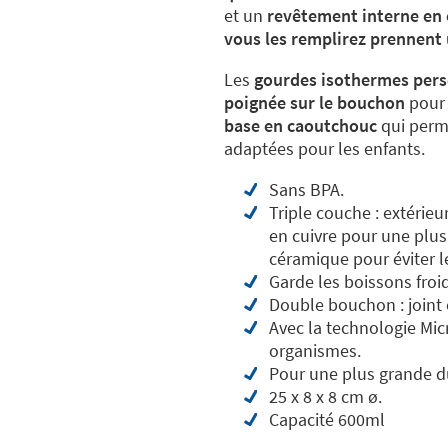
et un
revêtement interne en 
vous les remplirez prennent 
Les
gourdes isothermes pers
poignée sur le bouchon
pour 
base en caoutchouc
qui perme
adaptées pour les enfants.
Sans BPA.
Triple couche : extérieu
en cuivre pour une plus
céramique pour éviter l
Garde les boissons fro
Double bouchon : joint 
Avec la technologie Mic
organismes.
Pour une plus grande dur
25 x 8 x 8 cm ø.
Capacité 600ml