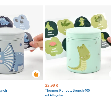
32,99
€
unch
Thermos Runbott Brunch 400
ml Alligator