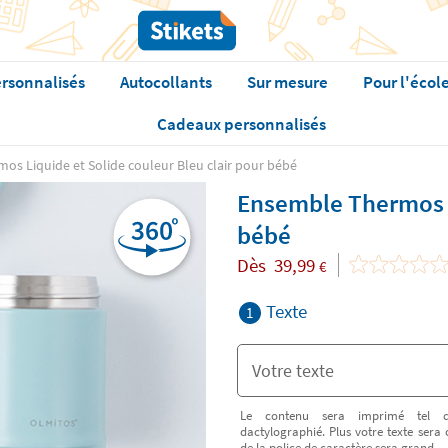
rsonnalisés
Autocollants
Sur mesure
Pour l'écol
Cadeaux personnalisés
s Liquide et Solide couleur Bleu clair pour bébé
Ensemble Thermos Li
bébé
Dès
39,99
€
Texte
1
Le contenu sera imprimé tel q
dactylographié. Plus votre texte sera 
de la police de caractère sera grand.