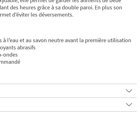
oxydable, elle permet de garder les aliments de bébé
ant des heures grâce à sa double paroi. En plus son
rmet d'éviter les déversements.
s à l'eau et au savon neutre avant la première utilisation
toyants abrasifs
o-ondes
commandé