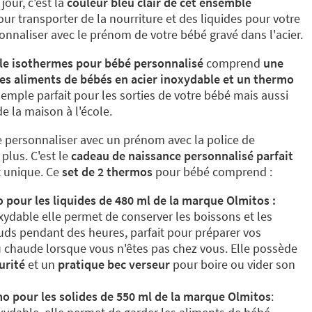
jour, c'est la
couleur bleu clair de cet ensemble
ur transporter de la nourriture et des liquides pour votre
onnaliser avec le prénom de votre bébé gravé dans l'acier.
lle isothermes pour bébé personnalisé
comprend
une
es aliments de bébés en acier inoxydable et un thermo
nsemple parfait pour les sorties de votre bébé mais aussi
e la maison à l'école.
e personnaliser avec un prénom avec la police de
plus. C'est le
cadeau de naissance personnalisé
parfait
et unique. Ce
set de 2 thermos
pour bébé comprend :
pour les liquides de 480 ml de la marque Olmitos :
xydable elle permet de conserver les boissons et les
auds pendant des heures, parfait pour préparer vos
u chaude lorsque vous n'êtes pas chez vous. Elle possède
urité
et un
pratique bec verseur
pour boire ou vider son
 pour les solides de 550 ml de la marque Olmitos
: