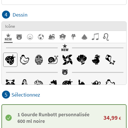
4
Dessin
Icône
5
Sélectionnez
1 Gourde Runbott personnalisée
34,99
€
600 ml noire