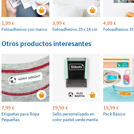
1,99
3,99
4,99
€
€
€
Fotoadhesivo con marco
Fotoadhesivo 19 x 14 cm
Fotoadhesivo 19
Otros productos interesantes
7,99
19,99
19,99
€
€
€
Etiquetas para Ropa
Sello personalizado en
Pack Básico
Pequeñas
color pastel verde menta