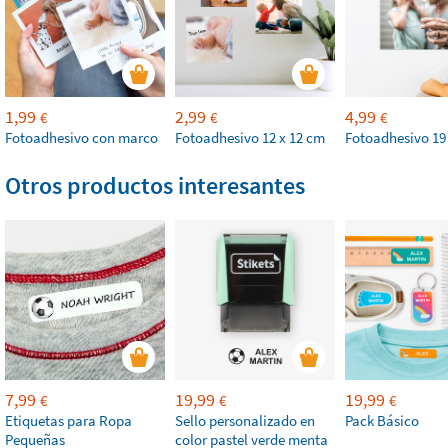
1,99
2,99
4,99
€
€
€
Fotoadhesivo con marco
Fotoadhesivo 12 x 12 cm
Fotoadhesivo 19
Otros productos interesantes
7,99
19,99
19,99
€
€
€
Etiquetas para Ropa
Sello personalizado en
Pack Básico
Pequeñas
color pastel verde menta