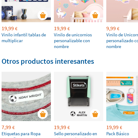
19,99
19,99
9,99
€
€
€
Vinilo infantil tablas de
Vinilo de unicornios
Vinilo de Unicor
multiplicar
personalizable con
personalizado c
nombre
nombre
Otros productos interesantes
7,99
19,99
19,99
€
€
€
Etiquetas para Ropa
Sello personalizado en
Pack Básico