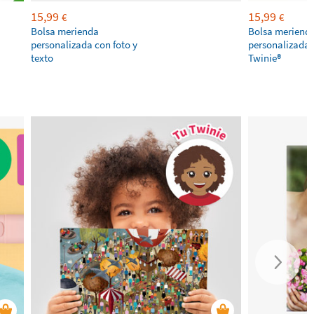
15,99
15,99
€
€
Bolsa merienda
Bolsa meriend
personalizada con foto y
personalizada 
texto
Twinie®️