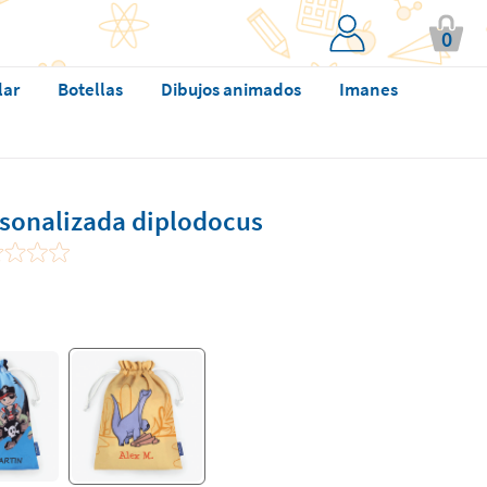
0
lar
Botellas
Dibujos animados
Imanes
sonalizada diplodocus