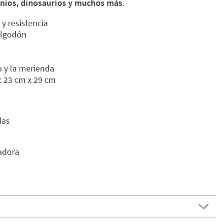
nios, dinosaurios
y muchos más
.
 y resistencia
algodón
o y la merienda
 23 cm x 29 cm
das
vadora