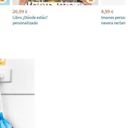
26,99
4,99
€
€
Libro ¿Dónde estás?
Imanes persona
personalizado
nevera rectang