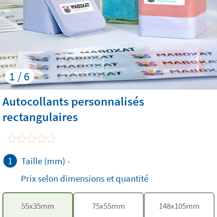
1 / 6
Autocollants personnalisés
rectangulaires
1
Taille (mm)
-
Prix selon dimensions et quantité
55
x
35
mm
75
x
55
mm
148
x
105
mm