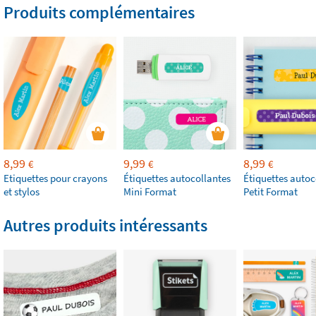
Produits complémentaires
8,99
9,99
8,99
€
€
€
Etiquettes pour crayons
Étiquettes autocollantes
Étiquettes autoc
et stylos
Mini Format
Petit Format
Autres produits intéressants