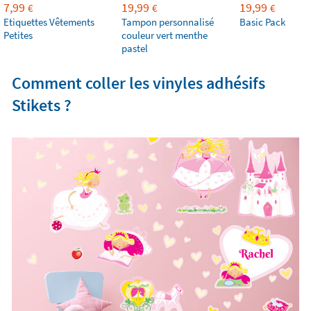
7,99
19,99
19,99
€
€
€
Etiquettes Vêtements
Tampon personnalisé
Basic Pack
Petites
couleur vert menthe
pastel
Comment coller les vinyles adhésifs
Stikets ?