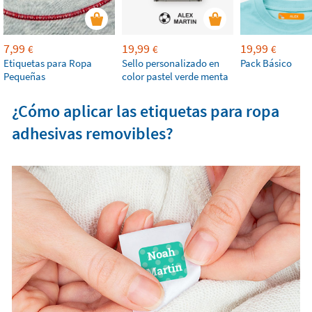
7,99
19,99
19,99
€
€
€
Etiquetas para Ropa
Sello personalizado en
Pack Básico
Pequeñas
color pastel verde menta
¿Cómo aplicar las etiquetas para ropa
adhesivas removibles?