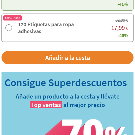
-41%
TOP AHORRO
32,99
€
120 Etiquetas para ropa
17,99
€
adhesivas
-45%
Añade un producto a la cesta y llévate
Top ventas
al mejor precio