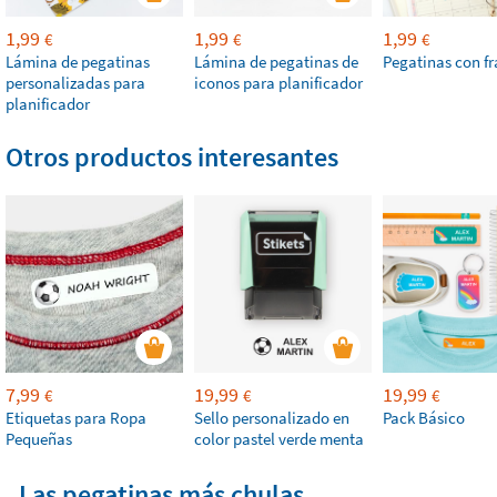
1,99
1,99
1,99
€
€
€
Lámina de pegatinas
Lámina de pegatinas de
Pegatinas con fr
personalizadas para
iconos para planificador
planificador
Otros productos interesantes
7,99
19,99
19,99
€
€
€
Etiquetas para Ropa
Sello personalizado en
Pack Básico
Pequeñas
color pastel verde menta
Las pegatinas más chulas