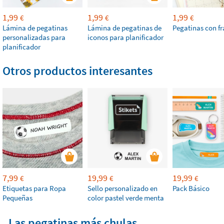
1,99
1,99
1,99
€
€
€
Lámina de pegatinas
Lámina de pegatinas de
Pegatinas con fr
personalizadas para
iconos para planificador
planificador
Otros productos interesantes
7,99
19,99
19,99
€
€
€
Etiquetas para Ropa
Sello personalizado en
Pack Básico
Pequeñas
color pastel verde menta
Las pegatinas más chulas