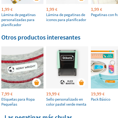
1,99
1,99
1,99
€
€
€
Lámina de pegatinas
Lámina de pegatinas de
Pegatinas con fr
personalizadas para
iconos para planificador
planificador
Otros productos interesantes
7,99
19,99
19,99
€
€
€
Etiquetas para Ropa
Sello personalizado en
Pack Básico
Pequeñas
color pastel verde menta
Las pegatinas más chulas