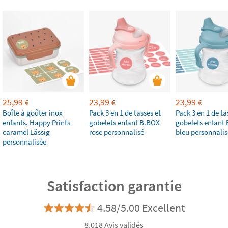
25,99
23,99
23,99
€
€
€
Boîte à goûter inox
Pack 3 en 1 de tasses et
Pack 3 en 1 de ta
enfants, Happy Prints
gobelets enfant B.BOX
gobelets enfant
caramel Lässig
rose personnalisé
bleu personnalis
personnalisée
Satisfaction garantie
4.58/5.00 Excellent
8.018 Avis validés