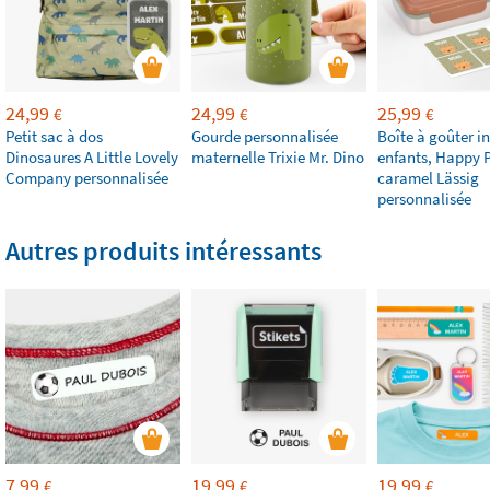
24,99
24,99
25,99
€
€
€
Petit sac à dos
Gourde personnalisée
Boîte à goûter i
Dinosaures A Little Lovely
maternelle Trixie Mr. Dino
enfants, Happy P
Company personnalisée
caramel Lässig
personnalisée
Autres produits intéressants
7,99
19,99
19,99
€
€
€