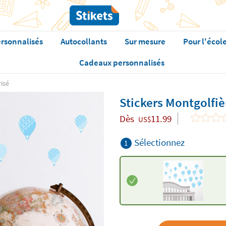
rsonnalisés
Autocollants
Sur mesure
Pour l'écol
Cadeaux personnalisés
risé
Stickers Montgolfiè
Dès
11.99
US$
Sélectionnez
1