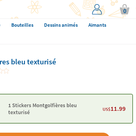
0
e
Bouteilles
Dessins animés
Aimants
res bleu texturisé
1 Stickers Montgolfières bleu
11.99
US$
texturisé