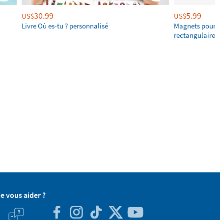
30.99
5.99
US$
US$
Livre Où es-tu ? personnalisé
Magnets pour f
rectangulaires
je vous aider ?