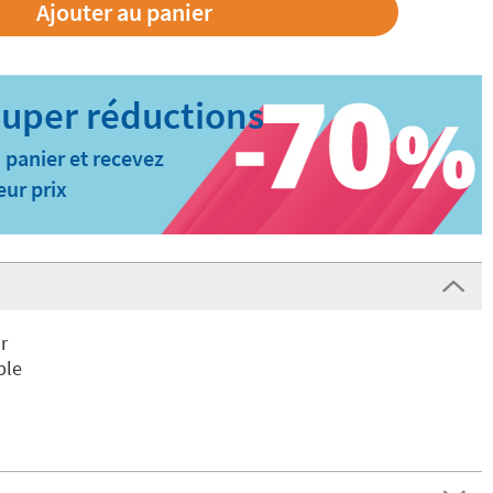
 panier et recevez
eur prix
r
ble