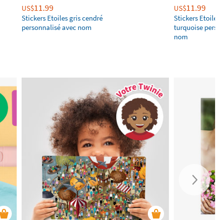
11.99
11.99
US$
US$
Stickers Etoiles gris cendré
Stickers Etoiles
personnalisé avec nom
turquoise pers
nom