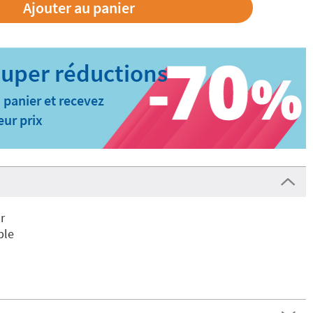
 panier et recevez
eur prix
r
ble