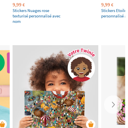
9,99
9,99
€
€
Stickers Nuages rose
Stickers Etoile
texturisé personnalisé avec
personnalisé 
nom