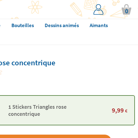
0
e
Bouteilles
Dessins animés
Aimants
rose concentrique
1 Stickers Triangles rose
9,99
€
concentrique