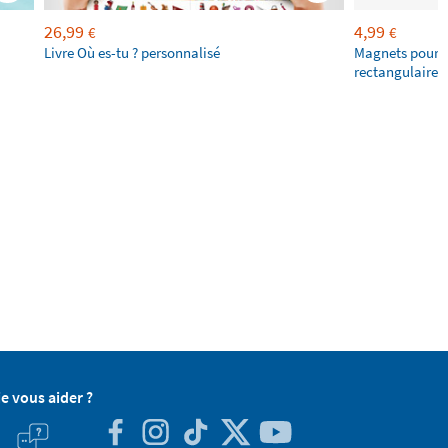
26,99
4,99
€
€
Livre Où es-tu ? personnalisé
Magnets pour f
rectangulaires
je vous aider ?