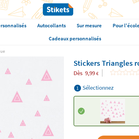
rsonnalisés
Autocollants
Sur mesure
Pour l'écol
Cadeaux personnalisés
que
Stickers Triangles 
Dès
9,99
€
Sélectionnez
1