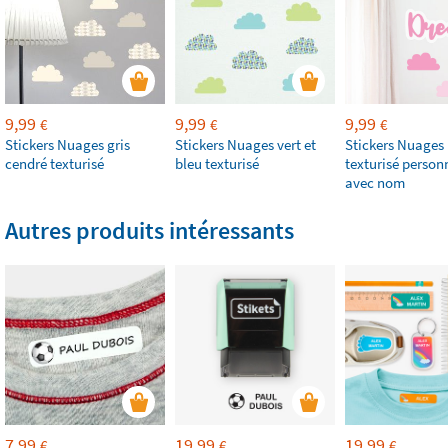
9,99
9,99
9,99
€
€
€
Stickers Nuages gris
Stickers Nuages vert et
Stickers Nuages 
cendré texturisé
bleu texturisé
texturisé person
avec nom
Autres produits intéressants
7,99
19,99
19,99
€
€
€