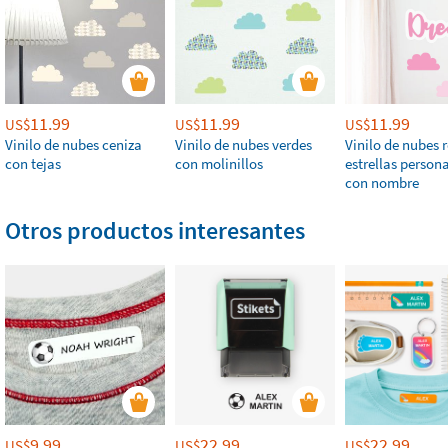
11.99
11.99
11.99
US$
US$
US$
Vinilo de nubes ceniza
Vinilo de nubes verdes
Vinilo de nubes 
con tejas
con molinillos
estrellas person
con nombre
Otros productos interesantes
9.99
22.99
22.99
US$
US$
US$