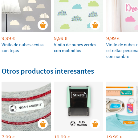
9,99
9,99
9,99
€
€
€
Vinilo de nubes ceniza
Vinilo de nubes verdes
Vinilo de nubes 
con tejas
con molinillos
estrellas person
con nombre
Otros productos interesantes
7,99
19,99
19,99
€
€
€