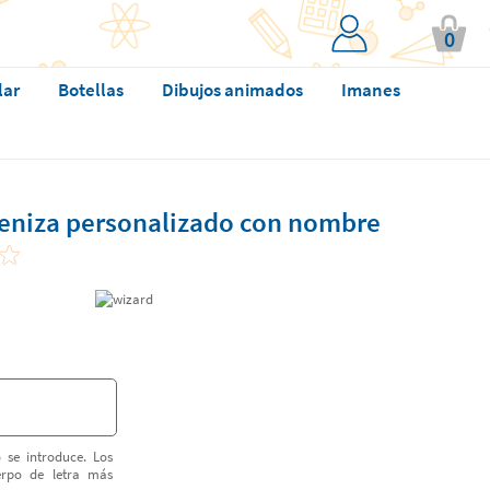
0
lar
Botellas
Dibujos animados
Imanes
 ceniza personalizado con nombre
 se introduce. Los
erpo de letra más