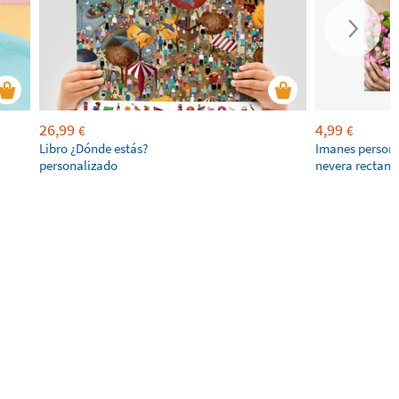
26,99
4,99
€
€
Libro ¿Dónde estás?
Imanes persona
personalizado
nevera rectang