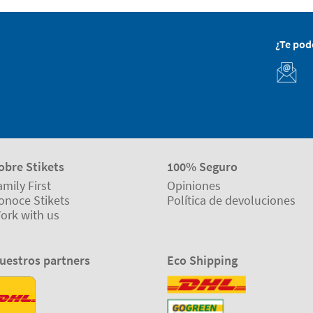
¿Te po
obre Stikets
100% Seguro
amily First
Opiniones
onoce Stikets
Política de devoluciones
ork with us
uestros partners
Eco Shipping