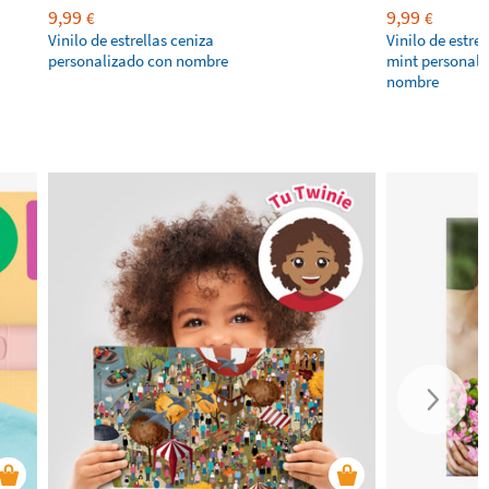
9,99
9,99
€
€
Vinilo de estrellas ceniza
Vinilo de estrel
personalizado con nombre
mint personali
nombre