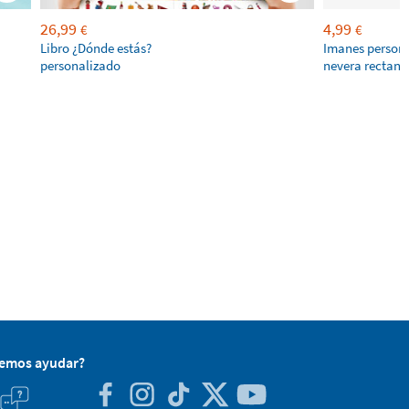
26,99
4,99
€
€
Libro ¿Dónde estás?
Imanes persona
personalizado
nevera rectang
demos ayudar?