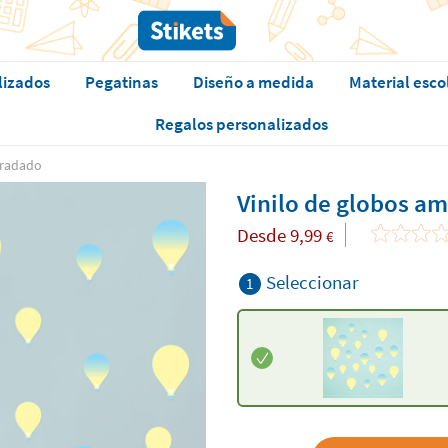
lizados
Pegatinas
Diseño a medida
Material esco
Regalos personalizados
gradado
Vinilo de globos am
Desde
9,99
€
Seleccionar
1