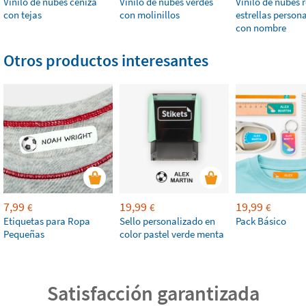
Vinilo de nubes ceniza
Vinilo de nubes verdes
Vinilo de nubes 
con tejas
con molinillos
estrellas person
con nombre
Otros productos interesantes
7,99
19,99
19,99
€
€
€
Etiquetas para Ropa
Sello personalizado en
Pack Básico
Pequeñas
color pastel verde menta
Satisfacción garantizada