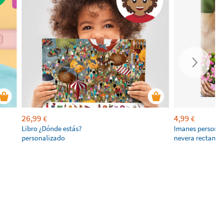
26,99
4,99
€
€
Libro ¿Dónde estás?
Imanes persona
personalizado
nevera rectang