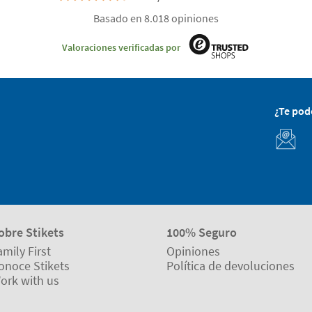
Basado en 8.018 opiniones
Valoraciones verificadas por
¿Te po
obre Stikets
100% Seguro
amily First
Opiniones
onoce Stikets
Política de devoluciones
ork with us