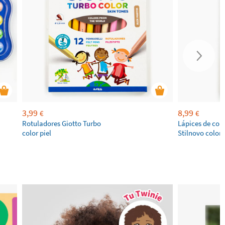
3,99
8,99
€
€
Rotuladores​ Giotto Turbo
Lápices de colo
color piel
Stilnovo color pi