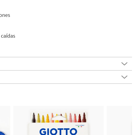
yones
 caídas