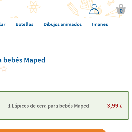
0
lar
Botellas
Dibujos animados
Imanes
ra bebés Maped
3,99
1 Lápices de cera para bebés Maped
€