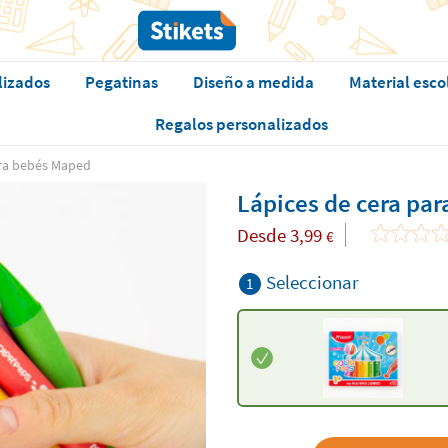
lizados
Pegatinas
Diseño a medida
Material esco
Regalos personalizados
ara bebés Maped
Lápices de cera pa
Desde
3,99
€
Seleccionar
1