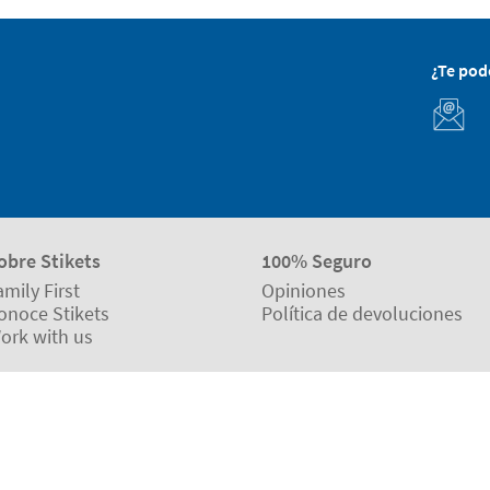
¿Te po
obre Stikets
100% Seguro
amily First
Opiniones
onoce Stikets
Política de devoluciones
ork with us
uestros partners
Eco Shipping