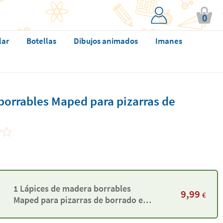
0
lar
Botellas
Dibujos animados
Imanes
borrables Maped para pizarras de
1 Lápices de madera borrables
9,99
€
Maped para pizarras de borrado en
seco