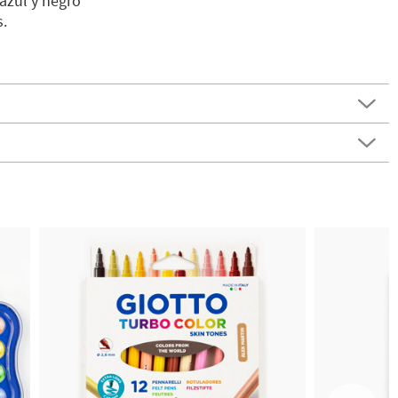
 azul y negro
.