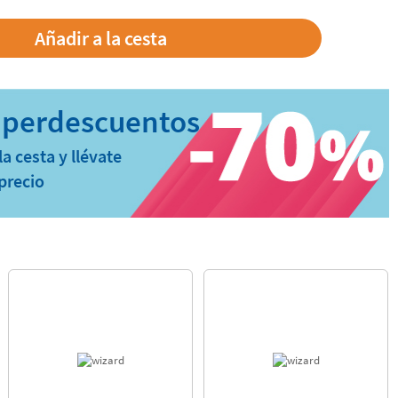
a cesta y llévate
precio