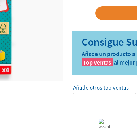
Añade un producto a l
Top ventas
al mejor 
Añade otros top ventas