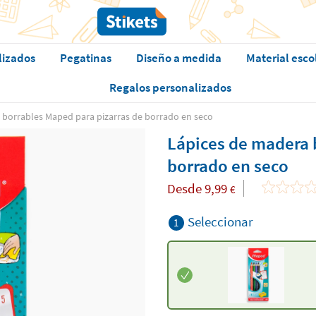
lizados
Pegatinas
Diseño a medida
Material esco
Regalos personalizados
 borrables Maped para pizarras de borrado en seco
Lápices de madera 
borrado en seco
Desde
9,99
€
Seleccionar
1