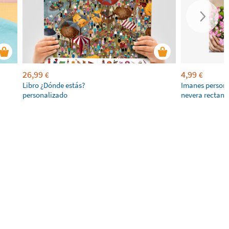
26,99
4,99
€
€
Libro ¿Dónde estás?
Imanes persona
personalizado
nevera rectang