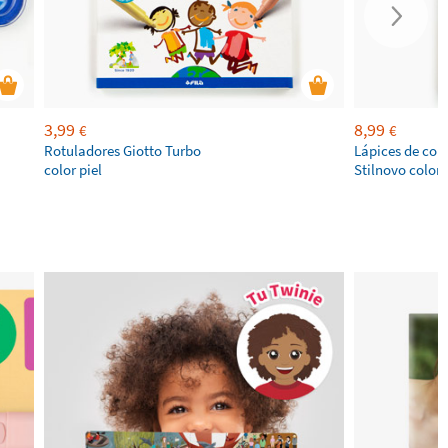
3,99
8,99
€
€
Rotuladores​ Giotto Turbo
Lápices de colo
color piel
Stilnovo color pi