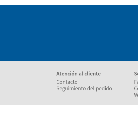
Atención al cliente
S
Contacto
F
Seguimiento del pedido
C
W
Nuestros métodos de pago
N