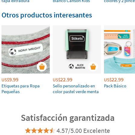
tapa extradura
blanco Canson Kids
colores y 2 pince
Otros productos interesantes
9.99
22.99
22.99
US$
US$
US$
Etiquetas para Ropa
Sello personalizado en
Pack Básico
Pequeñas
color pastel verde menta
Satisfacción garantizada
4.57/5.00 Excelente