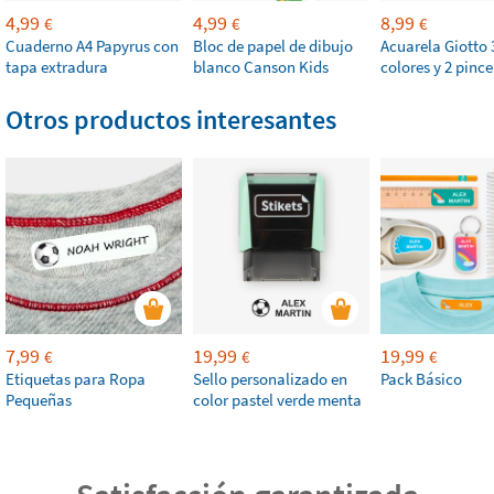
4,99
4,99
8,99
€
€
€
Cuaderno A4 Papyrus con
Bloc de papel de dibujo
Acuarela Giotto 
tapa extradura
blanco Canson Kids
colores y 2 pince
Otros productos interesantes
7,99
19,99
19,99
€
€
€
Etiquetas para Ropa
Sello personalizado en
Pack Básico
Pequeñas
color pastel verde menta