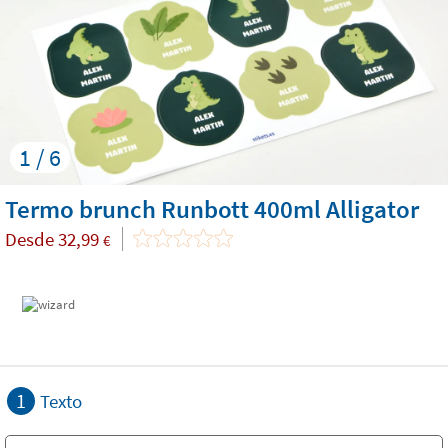
1 / 6
Termo brunch Runbott 400ml Alligator
Desde
32,99
€
1
Texto