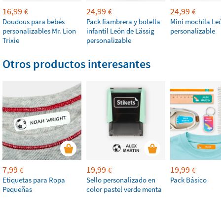
16,99
24,99
24,99
€
€
€
Doudous para bebés
Pack fiambrera y botella
Mini mochila Le
personalizables Mr. Lion
infantil León de Lässig
personalizable
Trixie
personalizable
Otros productos interesantes
7,99
19,99
19,99
€
€
€
Etiquetas para Ropa
Sello personalizado en
Pack Básico
Pequeñas
color pastel verde menta