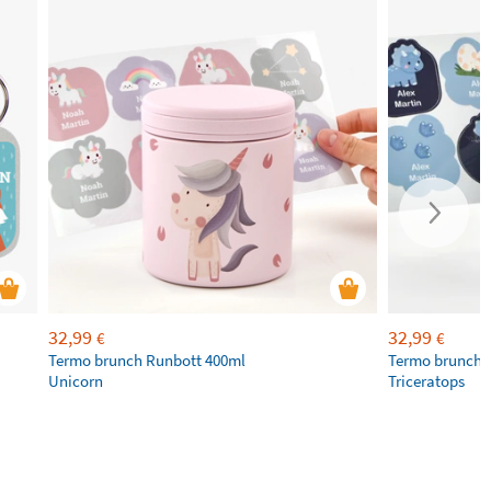
32,99
32,99
€
€
Termo brunch Runbott 400ml
Termo brunch 
Unicorn
Triceratops