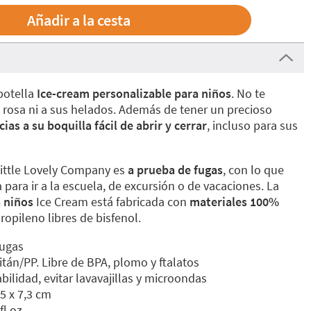
botella
Ice-cream personalizable para niños
. No te
s rosa ni a sus helados. Además de tener un precioso
ias a su boquilla fácil de abrir y cerrar
, incluso para sus
ittle Lovely Company es
a prueba de fugas
, con lo que
 para ir a la escuela, de excursión o de vacaciones. La
 niños
Ice Cream está fabricada con
materiales 100%
propileno libres de bisfenol.
fugas
itán/PP. Libre de BPA, plomo y ftalatos
ilidad, evitar lavavajillas y microondas
5 x 7,3 cm
fl oz