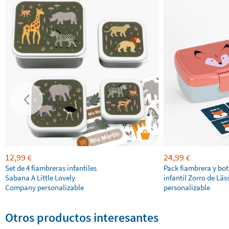
12,99
24,99
€
€
Set de 4 fiambreras infantiles
Pack fiambrera y bot
Sabana A Little Lovely
infantil Zorro de Läs
Company personalizable
personalizable
Otros productos interesantes