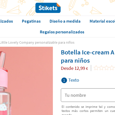
lizados
Pegatinas
Diseño a medida
Material esco
Regalos personalizados
 Little Lovely Company personalizable para niños
Botella Ice-cream A
para niños
Desde
12,99
€
Texto
1
El contenido se imprime tal y como
textos más cortos permiten un cu
grande.