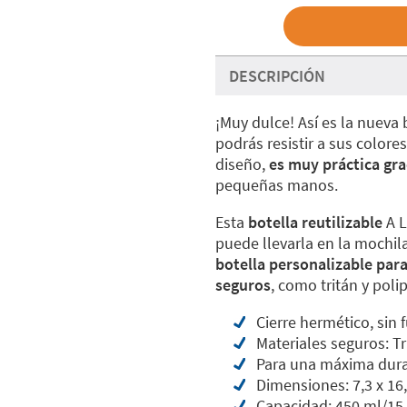
DESCRIPCIÓN
¡Muy dulce! Así es la nueva 
podrás resistir a sus colore
diseño,
es muy práctica grac
pequeñas manos.
Esta
botella reutilizable
A L
puede llevarla en la mochila
botella personalizable
para
seguros
, como tritán y poli
Cierre hermético, sin 
Materiales seguros: Tr
Para una máxima durab
Dimensiones: 7,3 x 16,
Capacidad: 450 ml/15 