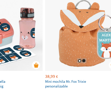
38,99
€
ella
Mini mochila Mr. Fox Trixie
sig
personalizable