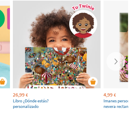
26,99
4,99
€
€
Libro ¿Dónde estás?
Imanes persona
personalizado
nevera rectang